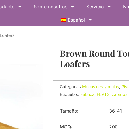
oducto
Sobre nosotros
Servicio
No
Español
Loafers
Brown Round Toe
Loafers
Categorías
Mocasines y mulas
,
Pis
Etiquetas:
Fábrica
,
FLATS
,
zapatos 
Tamaño:
36-41
MOQ:
200