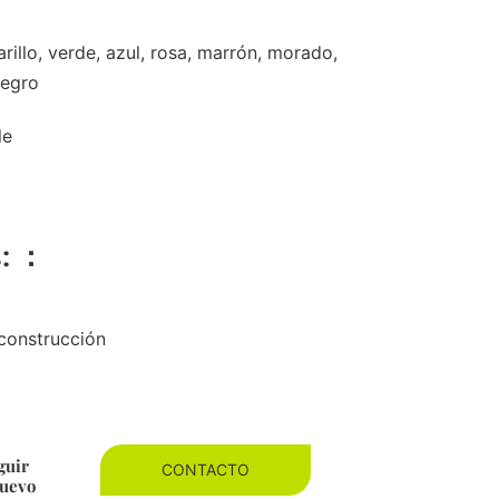
rillo, verde, azul, rosa, marrón, morado,
negro
le
s: ：
 construcción
guir
CONTACTO
nuevo