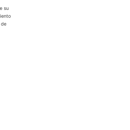
e su
iento
 de