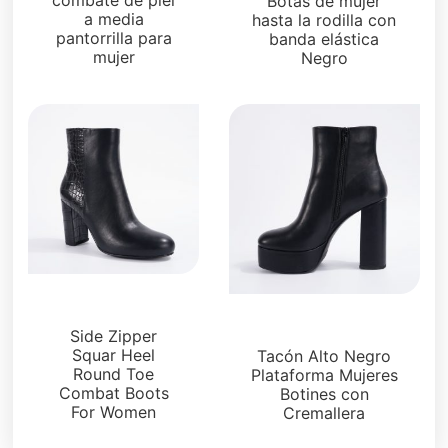
Botas de mujer
a media
hasta la rodilla con
pantorrilla para
banda elástica
mujer
Negro
Botas y botines
Botas y botines
Side Zipper
Squar Heel
Tacón Alto Negro
Round Toe
Plataforma Mujeres
Combat Boots
Botines con
For Women
Cremallera