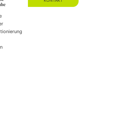
KONTAKT
uhe
e
er
tionierung
en