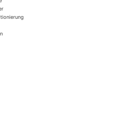
e
er
tionierung
en