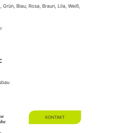
, Grün, Blau, Rosa, Braun, Lila, Weiß,
r
e：
eubau
ue
KONTAKT
uhe