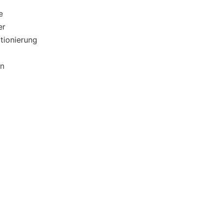
e
er
tionierung
en