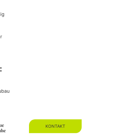
big
r
e：
eubau
ue
KONTAKT
uhe