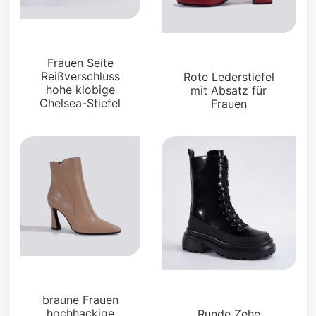
Stiefel und Füßlinge
Stiefel und Füßlinge
Frauen Seite
Reißverschluss
Rote Lederstiefel
hohe klobige
mit Absatz für
Chelsea-Stiefel
Frauen
Stiefel und Füßlinge
Stiefel und Füßlinge
braune Frauen
hochhackige
Runde Zehe