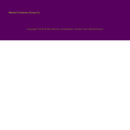
Mescot Footwear Group Co.
Copyright 2018 © Alle Rechte vorbehalten. Entwurf von Mescotshoes