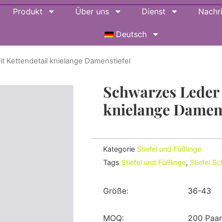
Produkt
Über uns
Dienst
Nachr
Deutsch
t Kettendetail knielange Damenstiefel
Schwarzes Leder 
knielange Damens
Kategorie
Stiefel und Füßlinge
Tags
Stiefel und Füßlinge
,
Stiefel S
Größe:
36-43
MOQ:
200 Paa