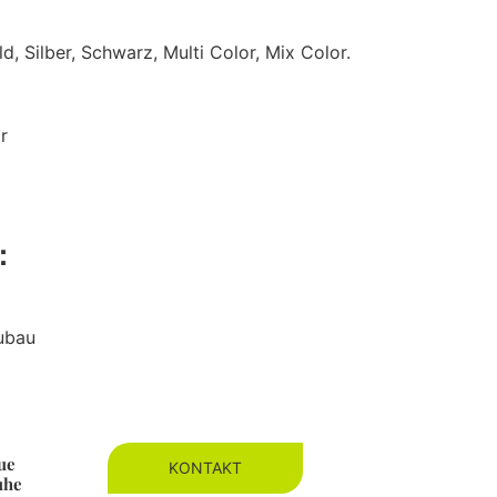
d, Silber, Schwarz, Multi Color, Mix Color.
r
e：
eubau
ue
KONTAKT
uhe