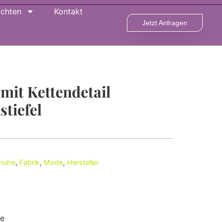
ichten
Kontakt
Jetzt Anfragen
mit Kettendetail
tiefel
chuhe
,
Fabrik
,
Mode
,
Hersteller
re