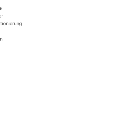
e
er
tionierung
en