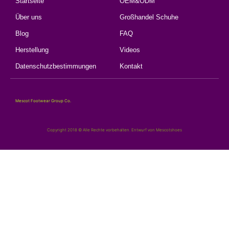
Startseite
OEM&ODM
Über uns
Großhandel Schuhe
Blog
FAQ
Herstellung
Videos
Datenschutzbestimmungen
Kontakt
Mescot Footwear Group Co.
Copyright 2018 © Alle Rechte vorbehalten. Entwurf von Mescotshoes