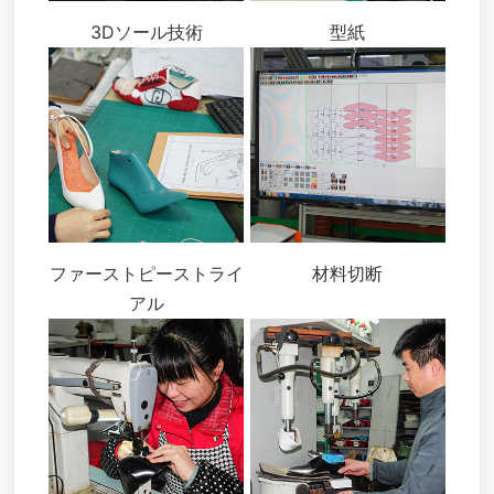
3Dソール技術
型紙
ファーストピーストライ
材料切断
アル