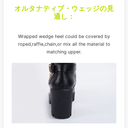
オルタナティブ・ウェッジの見
通し：
Wrapped wedge heel could be covered by
roped,raffie,chain,or mix all the material to
matching upper.