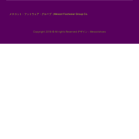
メスコット・フットウェア・グループ（Mescot Footwear Group Co.
Copyright 2018 © All rights Reserved.デザイン：Mescotshoes