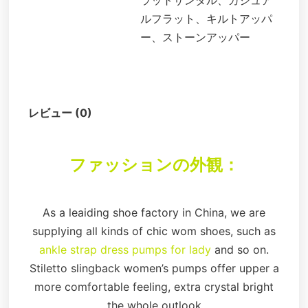
ラットサンダル、カジュア
ルフラット、キルトアッパ
ー、ストーンアッパー
説明
レビュー (0)
ファッションの外観：
As a leaiding shoe factory in China, we are
supplying all kinds of chic wom shoes, such as
ankle strap dress pumps for lady
and so on.
Stiletto slingback women’s pumps offer upper a
more comfortable feeling, extra crystal bright
the whole outlook