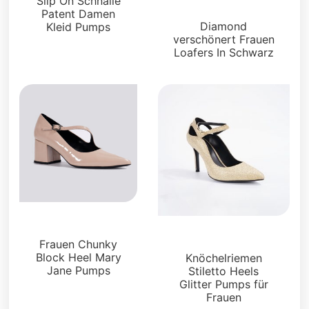
Slip On Schnalle
Pantoletten
Patent Damen
Diamond
Kleid Pumps
verschönert Frauen
Loafers In Schwarz
Pumpen
Pumpen
Frauen Chunky
Block Heel Mary
Knöchelriemen
Jane Pumps
Stiletto Heels
Glitter Pumps für
Frauen