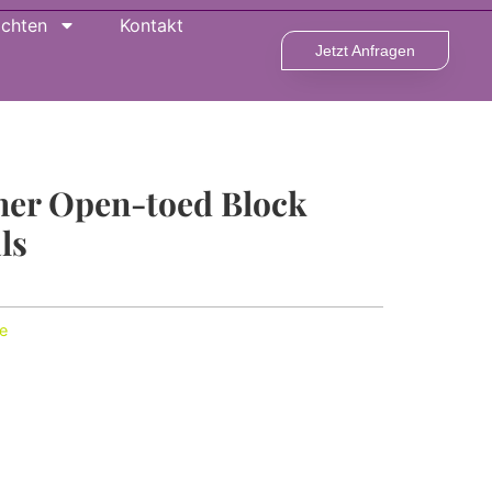
ichten
Kontakt
Jetzt Anfragen
her Open-toed Block
ls
e