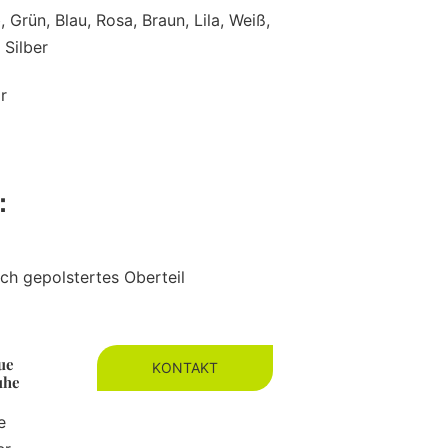
, Grün, Blau, Rosa, Braun, Lila, Weiß,
 Silber
r
e：
ch gepolstertes Oberteil
ue
KONTAKT
uhe
e