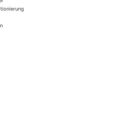
er
tionierung
en