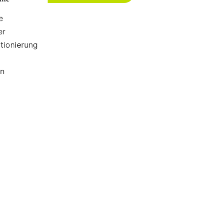
e
er
tionierung
en