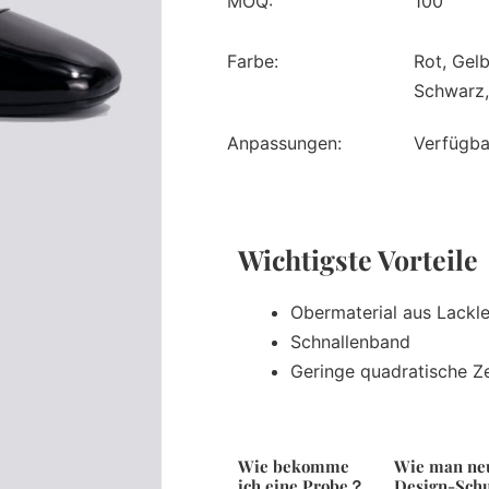
MOQ:
100
Farbe:
Rot, Gelb
Schwarz,
Anpassungen:
Verfügba
Wichtigste Vorteil
Obermaterial aus Lackl
Schnallenband
Geringe quadratische 
Wie bekomme
Wie man ne
ich eine Probe？
Design-Sch