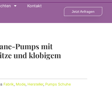
ichten
Kontakt
Jetzt Anfragen
Jane-Pumps mit
itze und klobigem
gs
Fabrik
,
Mode
,
Hersteller
,
Pumps Schuhe