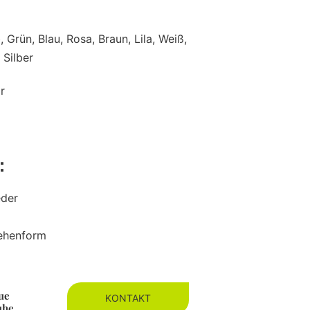
, Grün, Blau, Rosa, Braun, Lila, Weiß,
 Silber
r
e：
eder
Zehenform
ue
KONTAKT
uhe