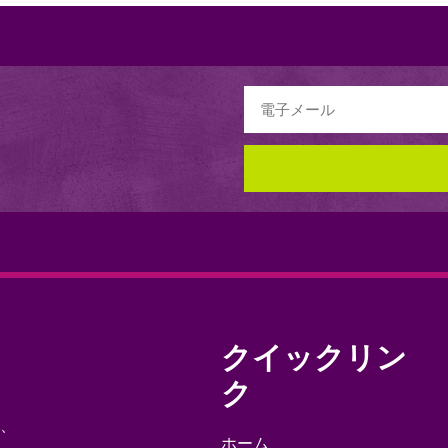
クイックリン
ク
り、
ホーム