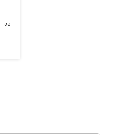
d Toe
d