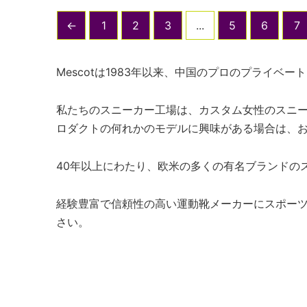
←
1
2
3
...
5
6
7
Mescotは1983年以来、中国のプロのプライ
私たちのスニーカー工場は、カスタム女性のスニ
ロダクトの何れかのモデルに興味がある場合は、
40年以上にわたり、欧米の多くの有名ブランドの
経験豊富で信頼性の高い運動靴メーカーにスポー
さい。