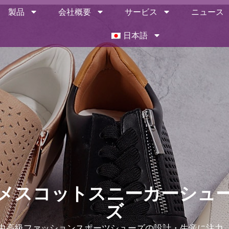
製品
会社概要
サービス
ニュース
日本語
メスコットスニーカーシュ
ズ
メスコットは創業以来、500以上のブランドと取引し、絶賛