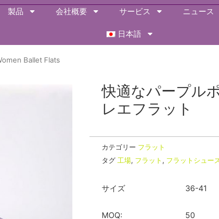
製品
会社概要
サービス
ニュース
日本語
omen Ballet Flats
快適なパープル
レエフラット
カテゴリー
フラット
タグ
工場
,
フラット
,
フラットシュー
サイズ
36-41
MOQ:
50