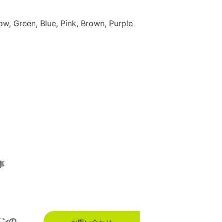
ow, Green, Blue, Pink, Brown, Purple
事
インの