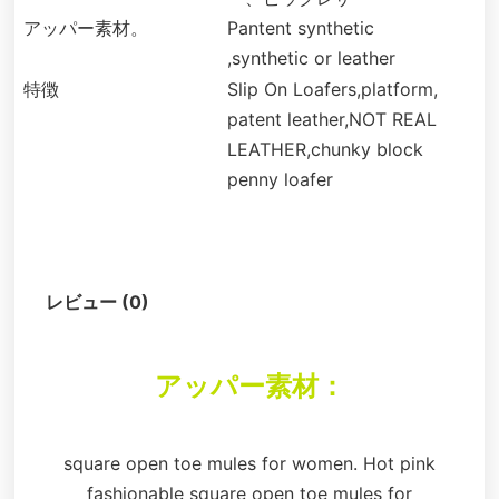
アッパー素材。
Pantent synthetic
,synthetic or leather
特徴
Slip On Loafers,platform,
patent leather,NOT REAL
LEATHER,chunky block
penny loafer
説明
レビュー (0)
アッパー素材：
square open toe mules for women. Hot pink
fashionable square open toe mules for