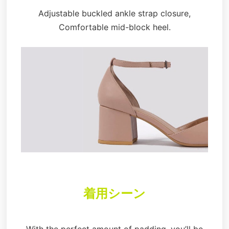
Adjustable buckled ankle strap closure,
Comfortable mid-block heel.
着用シーン
With the perfect amount of padding, you’ll be