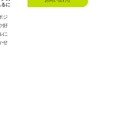
れるに
ポジ
や好
ルに
かせ